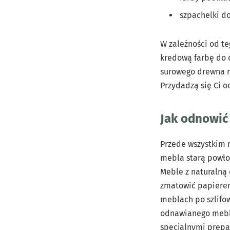
szpachelki d
W zależności od te
kredową farbę do d
surowego drewna mo
Przydadzą się Ci oc
Jak odnowić
Przede wszystkim r
mebla starą powłok
Meble z naturalną 
zmatowić papierem 
meblach po szlifow
odnawianego mebla 
specjalnymi prepa