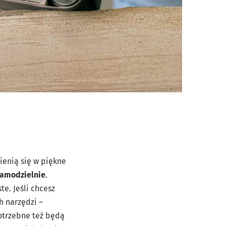
mienią się w piękne
amodzielnie
.
te. Jeśli chcesz
h narzędzi –
Potrzebne też będą