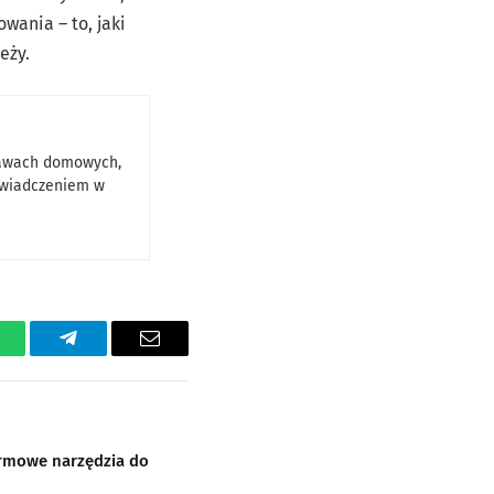
owania – to, jaki
eży.
rawach domowych,
oświadczeniem w
hatsApp
Telegram
E-
mail
armowe narzędzia do