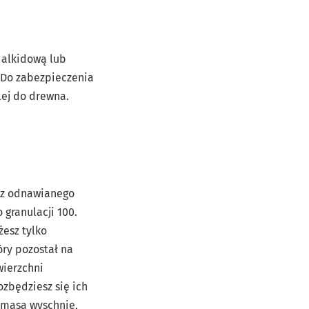
, alkidową lub
. Do zabezpieczenia
lej do drewna.
ń z odnawianego
 granulacji 100.
żesz tylko
óry pozostał na
wierzchni
ozbędziesz się ich
 masa wyschnie,