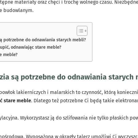
stępne materiały oraz chęci i trochę wolnego czasu. Niezbędn
e budowlanym.
są potrzebne do odnawiania starych mebli?
kupić, odnawiając stare meble?
re meble?
dzia są potrzebne do odnawiania starych 
powłok lakierniczych i malarskich to czynność, którą konieczn
ć stare meble
. Dlatego też potrzebne Ci będą takie elektronar
cylacyjna. Wykorzystasz ją do szlifowania nie tylko płaskich po
imośrodowa. Wyposażona w okrągły talerz umożliwi Ci wyczyszc