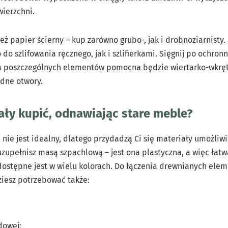
wierzchni.
eż papier ścierny – kup zarówno grubo-, jak i drobnoziarnisty.
do szlifowania ręcznego, jak i szlifierkami. Sięgnij po ochron
a poszczególnych elementów pomocna będzie wiertarko-wkręt
ędne otwory.
ały kupić, odnawiając stare meble?
 nie jest idealny, dlatego przydadzą Ci się materiały umożliw
zupełnisz masą szpachlową – jest ona plastyczna, a więc łatwa
 dostępne jest w wielu kolorach. Do łączenia drewnianych ele
dziesz potrzebować także:
dowej;