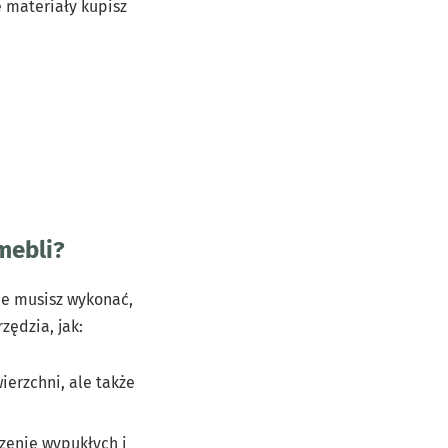
e materiały kupisz
mebli?
ie musisz wykonać,
zędzia, jak:
wierzchni, ale także
zenie wypukłych i