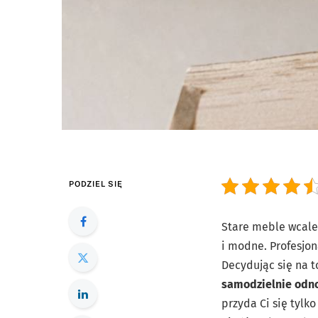
PODZIEL SIĘ
Stare meble wcale 
i modne. Profesjo
Decydując się na t
samodzielnie odn
przyda Ci się tylk