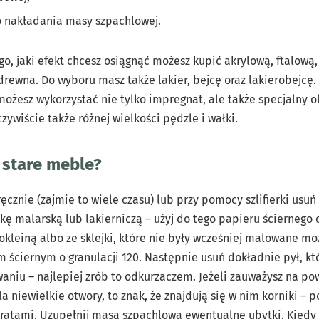
o nakładania masy szpachlowej.
go, jaki efekt chcesz osiągnąć możesz kupić akrylową, ftalową
rewna. Do wyboru masz także lakier, bejcę oraz lakierobejcę
żesz wykorzystać nie tylko impregnat, ale także specjalny o
zywiście także różnej wielkości pędzle i wałki.
 stare meble?
ęcznie (zajmie to wiele czasu) lub przy pomocy szlifierki usu
ę malarską lub lakierniczą – użyj do tego papieru ściernego o
okleiną albo ze sklejki, które nie były wcześniej malowane mo
ściernym o granulacji 120. Następnie usuń dokładnie pył, kt
aniu – najlepiej zrób to odkurzaczem. Jeżeli zauważysz na po
niewielkie otwory, to znak, że znajdują się w nim korniki – p
ratami. Uzupełnij masą szpachlową ewentualne ubytki. Kiedy