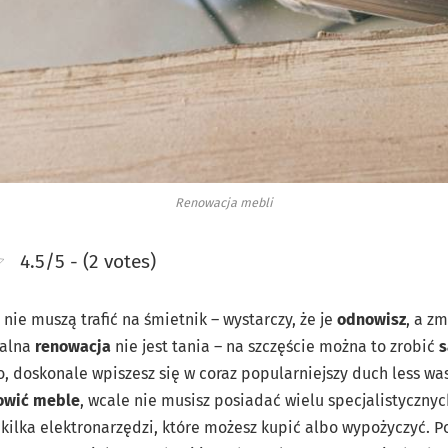
Renowacja mebli
4.5/5 - (2 votes)
nie muszą trafić na śmietnik – wystarczy, że je
odnowisz
, a z
nalna
renowacja
nie jest tania – na szczęście można to zrobić
s
o, doskonale wpiszesz się w coraz popularniejszy duch less was
owić meble
, wcale nie musisz posiadać wielu specjalistycznyc
o kilka elektronarzędzi, które możesz kupić albo wypożyczyć. 