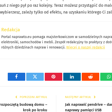
suń z niego pył po raz kolejny. Teraz możesz przystąpić do mal
wybierzesz, zależy tylko od efektu, na uzyskaniu którego Ci zal
Redakcja
Portal naprawto.eu pomaga majsterkowiczom w samodzielnych nap
elektroniki, samochodów i mebli. Zespół redakcyjny to praktycy z d
różnych dziedzinach napraw i renowacji.
Więcej o naszej redakcji
Facebook
Twitter
Pinterest
LinkedIn
Reddit
W
POPRZEDNI ARTYKUŁ
NASTĘPNY ARTYKUŁ
z rozpoczętą budową domu –
Jak naprawić pendrive – d
krok po kroku
naprawy pamięci USB