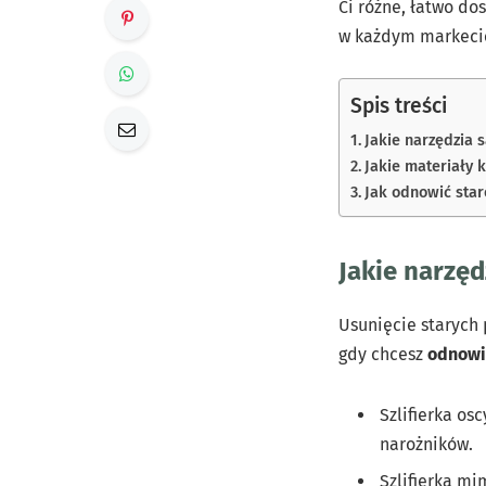
Ci różne, łatwo do
w każdym markeci
Spis treści
Jakie narzędzia 
Jakie materiały 
Jak odnowić sta
Jakie narzę
Usunięcie starych 
gdy chcesz
odnowi
Szlifierka os
narożników.
Szlifierka m