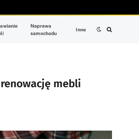
awianie
Naprawa
Inne
li
samochodu
 renowację mebli