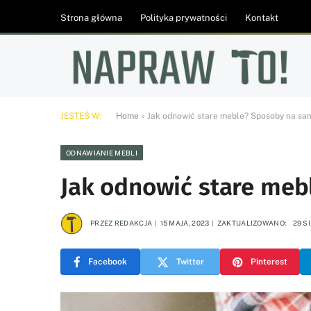
Strona główna
Polityka prywatności
Kontakt
JESTEŚ W:
Home
»
Jak odnowić stare meble? Sposoby na sa
ODNAWIANIE MEBLI
Jak odnowić stare meb
PRZEZ
REDAKCJA
15 MAJA, 2023
ZAKTUALIZOWANO:
29 S
Facebook
Twitter
Pinterest