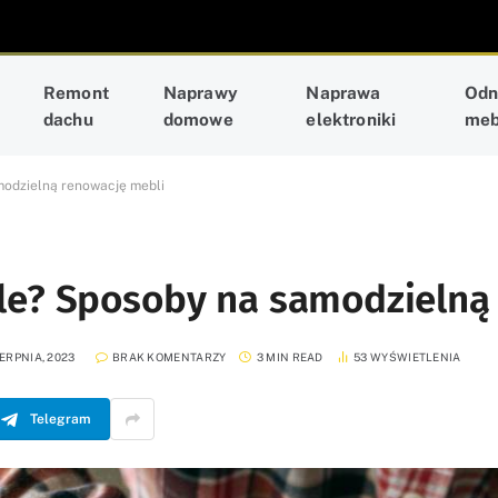
Remont
Naprawy
Naprawa
Odn
dachu
domowe
elektroniki
meb
modzielną renowację mebli
le? Sposoby na samodzielną
IERPNIA, 2023
BRAK KOMENTARZY
3 MIN READ
53
WYŚWIETLENIA
Telegram