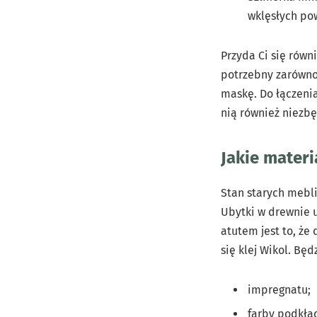
wklęsłych po
Przyda Ci się równi
potrzebny zarówno 
maskę. Do łączeni
nią również niezb
Jakie materi
Stan starych mebli
Ubytki w drewnie u
atutem jest to, że
się klej Wikol. Bę
impregnatu;
farby podkła